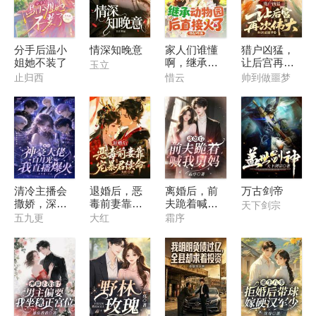
分手后温小
情深知晚意
家人们谁懂
猎户凶猛，
姐她不装了
啊，继承动
让后宫再次
玉立
物园后直接
伟大
止归西
惜云
帅到做噩梦
火了
清冷主播会
退婚后，恶
离婚后，前
万古剑帝
撒娇，深陷
毒前妻靠宠
夫跪着喊我
天下剑宗
神豪修罗场
暴君续命
舅妈
五九更
大红
霜序