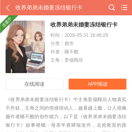
收养弟弟未婚妻冻结银行卡
连载中
收养弟弟未婚妻冻结银行卡
时间：2026-05-31 16:46:29
分类：
都市
作者：睡不醒
主角：姜烟顾欣
在线阅读
APP阅读
《收养弟弟未婚妻冻结银行卡》中主角姜烟顾欣人物真实
不作妖，主角之间的情感很动人，越看越上瘾，让人很佩
服作者睡不醒的创作能力，以下是《收养弟弟未婚妻冻结
银行卡》故事梗概：母亲半夜哮喘发作，去抢救室的路