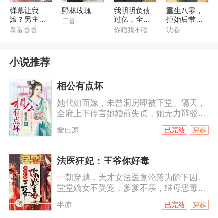
弹幕让我
野林玫瑰
我明明负债
重生八零，
滚？男主偏
过亿，全县
拒婚后带球
二喜
要我坐稳正
却求着投资
嫁硬汉军少
暴富香香
你瞎我不瞎
沈眷
宫位
小说推荐
相公有点坏
她代姐而嫁，未曾洞房即被下堂。隔天，
全府上下传言她婚前失贞，她无力辩驳。
嘲笑谩骂冷眼喷涌而来，她泰然处之，自
爱已凉
已完结
穿越
认清者自清。他对她恨之入骨，她却爱他
无怨无悔。当刻骨恨意碰撞绵绵情意，她
用满腔温柔来软化他铁石心肠，却被他伤
法医狂妃：王爷你好毒
的伤痕累累，心碎成殇。当她小产，那触
一朝穿越，天才女法医竟沦落为阶下囚。
目惊心的鲜血将他的理智摧毁，也让他对
堂堂嫡女不受宠，爹爹不亲，继母恶毒，
她的感觉发生了变化。可是，她已经心
庶妹陷害，日子过得那叫一个水深火热。
死。姐姐突然到来，她知道自己该走了，
半凉
已完结
穿越
初见她，他是天璃国最尊贵的钺王：“难为
有意成全他们，他恼怒地低喊：“祝夕儿，