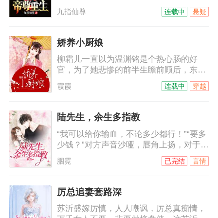
时因心魔、暗算而陨落，却意外重回千年
九指仙尊
连载中
悬疑
前的少年时代。上一世我登临绝顶、俯瞰
万界，却孤独一生、无人相伴；这一世不
仅要打破前世桎梏、破劫飞仙，亦将不负
娇养小厨娘
前尘不负卿。
柳霜儿一直以为温渊铭是个热心肠的好
官，为了她悲惨的前半生瞻前顾后，东奔
西顾，直到某日被哄骗入了洞房才知道，
霞霞
连载中
穿越
原来这厮在玩夫人养成计划。
陆先生，余生多指教
“我可以给你输血，不论多少都行！”“要多
少钱？”对方声音沙哑，唇角上扬，对于他
的身份来说，钱从来都不是问题。“我不要
胭霓
已完结
言情
钱，我要复仇！”司徒静的拳头紧紧地攥
着，“只要帮我报仇，我的命就是你
的。”陆锦傲咳嗽着，“我不要你的命，嫁
厉总追妻套路深
给我，作为我的妻子去复仇吧！”
苏沂盛嫁厉慎，人人嘲讽，厉总真痴情，