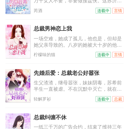
万千女人不要，非要做接盘侠。这苏沂都
怀上别人的孩子了，厉慎依旧宠爱有加。
芮酒
连载中
言情
外界传闻，苏沂简直就是厉慎心头的白月
光，是他无法割舍的朱砂痣。白月光？如
果真是白月光，也不会每天野种挂在嘴
总裁男神恋上我
上，死不承认那是他的种。朱砂痣？真是
一场空难，她成了孤儿，他也是，但却是
朱砂痣，也不会刚出月子，就让怀孕的姐
她父亲导致的。八岁的她被大十岁的他带
姐登门入室，分享自己的男人！娶她，不
回付家，本以为那是他的善意，没想到，
过是侮辱她而已。
柠檬味的猫
连载中
言情
他是来讨债的。十年间，她一直以为他恨
她，他的温柔可以给世间万物，唯独不会
给她……他不允许她叫他哥，她只能叫他
先婚后爱：总裁老公好嚣张
名字，付墨沉，付墨沉，一遍遍，根深蒂
生父渣渣，继母嚣张，妹妹阴毒，苏希前
固……
半生一直被虐。不在沉默中灭亡，就在沉
默中爆（变）发（态）。黑莲花进击路
轻解罗衫
连载中
总裁
上，却意外被逼闪婚。只是那个外表冷酷
霸道强势的男人，竟然是个傻白甜？苏
希：给我跪下唱征服。陆霆：你给老子说
总裁纠缠不休
清楚，到底是跪搓衣板还是跪榴莲！
一纸三千万的广告合约，结束了维持三年