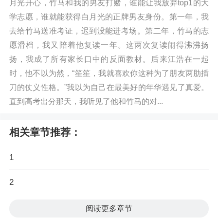
月光开心，竹马和我的男友打赌，谁能让我放弃top1的大
学志愿，谁就能获得白月光的正牌男友身份。第一年，我
去给竹马送准考证，迟到没能进考场。第二年，竹马的志
愿滑档，我又陪着他复读一年。这两次复读闹得沸沸扬
扬，我成了所有家长口中的反面教材。后来江浩在一起
时，他不以为然，“笙笙，我就喜欢你这种为了朋友两肋插
刀的仗义性格。”我以为自己在最美好的年华遇见了真爱。
直到高考出分那天，我听见了他和竹马的对...
相关章节推荐：
1
2
阅读更多章节