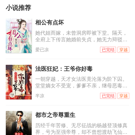
小说推荐
相公有点坏
她代姐而嫁，未曾洞房即被下堂。隔天，
全府上下传言她婚前失贞，她无力辩驳。
嘲笑谩骂冷眼喷涌而来，她泰然处之，自
爱已凉
已完结
穿越
认清者自清。他对她恨之入骨，她却爱他
无怨无悔。当刻骨恨意碰撞绵绵情意，她
用满腔温柔来软化他铁石心肠，却被他伤
法医狂妃：王爷你好毒
的伤痕累累，心碎成殇。当她小产，那触
一朝穿越，天才女法医竟沦落为阶下囚。
目惊心的鲜血将他的理智摧毁，也让他对
堂堂嫡女不受宠，爹爹不亲，继母恶毒，
她的感觉发生了变化。可是，她已经心
庶妹陷害，日子过得那叫一个水深火热。
死。姐姐突然到来，她知道自己该走了，
半凉
已完结
穿越
初见她，他是天璃国最尊贵的钺王：“难为
有意成全他们，他恼怒地低喊：“祝夕儿，
你爹娘，定然失望透顶了。”未料一语成
你这
谶，她去哪哪儿出事，走哪哪儿死人……
都市之帝尊重生
跟我玩心机？看我斗智斗勇还得斗笑里藏
历经千年苦修、无尽征战的杨越登顶修真
刀杀人不见血的钺王殿下！
界，号为至强帝尊，却不曾想渡劫飞仙之