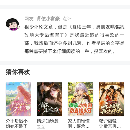
网友
背债小富豪
点评：
很少评论文章，但是《复读三年，男朋友哄骗我
改填大专后悔哭了》是我最近追的很喜欢的一
部，我想后面还会多刷几遍。作者星辰的文字是
那种需要慢下来仔细阅读的一种，挺喜欢的。
猜你喜欢
分手后温小
情深知晚意
家人们谁懂
猎户凶猛，
姐她不装了
啊，继承动
让后宫再次
玉立