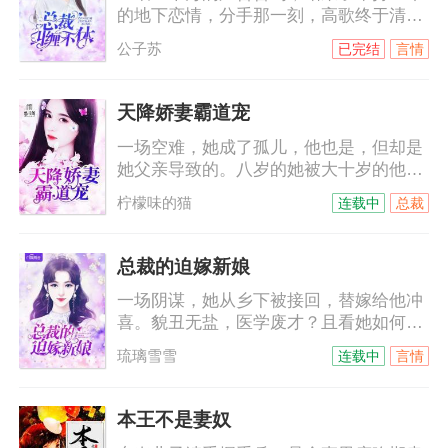
的地下恋情，分手那一刻，高歌终于清
楚，自己从来就没有走进过他的心里。她
公子苏
已完结
言情
平静的签了字，拿着合约麻利的滚了。她
以为他们的人生从此再无交集，却不想，
这才刚刚只是开始……某天，慕总裁打电
天降娇妻霸道宠
话给某小艺人，“明天有空吗？”小艺人不
一场空难，她成了孤儿，他也是，但却是
耐烦，“没空！”“这样啊，其实我是
她父亲导致的。八岁的她被大十岁的他带
想……”小艺人被撩起好奇心，“想干嘛？”
回穆家，本以为那是他的善意，没想到，
柠檬味的猫
连载中
总裁
他是来讨债的。十年间，她一直以为他恨
她，他的温柔可以给世间万物，唯独不会
给她……他不允许她叫他哥，她只能叫他
总裁的迫嫁新娘
名字，穆霆琛，穆霆琛，一遍遍，根深蒂
一场阴谋，她从乡下被接回，替嫁给他冲
固……
喜。貌丑无盐，医学废才？且看她如何妙
手回春，绝丽风姿！脸被打肿的海城名媛
琉璃雪雪
连载中
言情
们向他告状，陆少……等等，她嫁的鬼夫
竟然是只手遮天的商界巨子，她扑过去抱
紧他的大腿，老公，你不是快不行了么？
本王不是妻奴
他一副要吃了她的表情，看来我要身体力