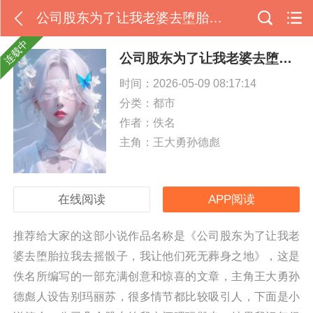
公司股东为了让我老婆去堕胎拉我去摇骰子，我让他们死无葬身之地
连载中
公司股东为了让我老婆去堕胎拉我去摇骰子，我让他们死无葬身之地
时间：2026-05-09 08:17:14
分类：
都市
作者：佚名
主角：王大勇孙德彪
在线阅读
APP阅读
推荐给大家的这部小说作品名称是《公司股东为了让我老
婆去堕胎拉我去摇骰子，我让他们死无葬身之地》，这是
佚名所编写的一部充满创意和惊喜的文章，主角王大勇孙
德彪人设告别玛丽苏，很多情节都比较吸引人，下面是小