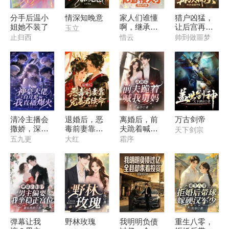
分手后温小
情深知晚意
家人们谁懂
猎户凶猛，
姐她不装了
啊，继承动
让后宫再次
玉立
物园后直接
伟大
止归西
惜云
帅到做噩梦
火了
清冷主播会
退婚后，恶
离婚后，前
万古剑帝
撒娇，深陷
毒前妻靠宠
夫跪着喊我
天下剑宗
神豪修罗场
暴君续命
舅妈
五九更
大红
霜序
弹幕让我
野林玫瑰
我明明负债
重生八零，