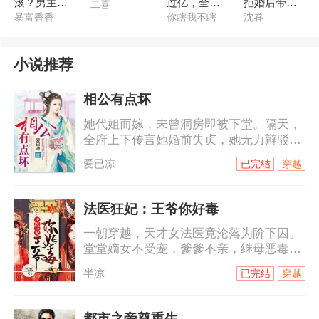
滚？男主偏
过亿，全县
拒婚后带球
二喜
要我坐稳正
却求着投资
嫁硬汉军少
暴富香香
你瞎我不瞎
沈眷
宫位
小说推荐
相公有点坏
她代姐而嫁，未曾洞房即被下堂。隔天，
全府上下传言她婚前失贞，她无力辩驳。
嘲笑谩骂冷眼喷涌而来，她泰然处之，自
爱已凉
已完结
穿越
认清者自清。他对她恨之入骨，她却爱他
无怨无悔。当刻骨恨意碰撞绵绵情意，她
用满腔温柔来软化他铁石心肠，却被他伤
法医狂妃：王爷你好毒
的伤痕累累，心碎成殇。当她小产，那触
一朝穿越，天才女法医竟沦落为阶下囚。
目惊心的鲜血将他的理智摧毁，也让他对
堂堂嫡女不受宠，爹爹不亲，继母恶毒，
她的感觉发生了变化。可是，她已经心
庶妹陷害，日子过得那叫一个水深火热。
死。姐姐突然到来，她知道自己该走了，
半凉
已完结
穿越
初见她，他是天璃国最尊贵的钺王：“难为
有意成全他们，他恼怒地低喊：“祝夕儿，
你爹娘，定然失望透顶了。”未料一语成
你这
谶，她去哪哪儿出事，走哪哪儿死人……
都市之帝尊重生