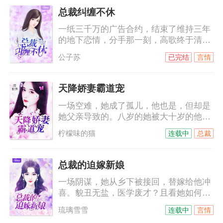
希：给我跪下唱征服。陆霆：你给老子说
总裁纠缠不休
清楚，到底是跪搓衣板还是跪榴莲！
一纸三千万的广告合约，结束了维持三年
的地下恋情，分手那一刻，高歌终于清
楚，自己从来就没有走进过他的心里。她
公子苏
已完结
言情
平静的签了字，拿着合约麻利的滚了。她
以为他们的人生从此再无交集，却不想，
这才刚刚只是开始……某天，慕总裁打电
天降娇妻霸道宠
话给某小艺人，“明天有空吗？”小艺人不
一场空难，她成了孤儿，他也是，但却是
耐烦，“没空！”“这样啊，其实我是
她父亲导致的。八岁的她被大十岁的他带
想……”小艺人被撩起好奇心，“想干嘛？”
回穆家，本以为那是他的善意，没想到，
柠檬味的猫
连载中
总裁
他是来讨债的。十年间，她一直以为他恨
她，他的温柔可以给世间万物，唯独不会
给她……他不允许她叫他哥，她只能叫他
总裁的迫嫁新娘
名字，穆霆琛，穆霆琛，一遍遍，根深蒂
一场阴谋，她从乡下被接回，替嫁给他冲
固……
喜。貌丑无盐，医学废才？且看她如何妙
手回春，绝丽风姿！脸被打肿的海城名媛
琉璃雪雪
连载中
言情
们向他告状，陆少……等等，她嫁的鬼夫