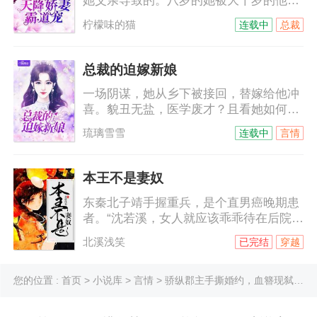
她父亲导致的。八岁的她被大十岁的他带
想……”小艺人被撩起好奇心，“想干嘛？”
回穆家，本以为那是他的善意，没想到，
柠檬味的猫
连载中
总裁
他是来讨债的。十年间，她一直以为他恨
她，他的温柔可以给世间万物，唯独不会
给她……他不允许她叫他哥，她只能叫他
总裁的迫嫁新娘
名字，穆霆琛，穆霆琛，一遍遍，根深蒂
一场阴谋，她从乡下被接回，替嫁给他冲
固……
喜。貌丑无盐，医学废才？且看她如何妙
手回春，绝丽风姿！脸被打肿的海城名媛
琉璃雪雪
连载中
言情
们向他告状，陆少……等等，她嫁的鬼夫
竟然是只手遮天的商界巨子，她扑过去抱
紧他的大腿，老公，你不是快不行了么？
本王不是妻奴
他一副要吃了她的表情，看来我要身体力
东秦北子靖手握重兵，是个直男癌晚期患
行让你看看我究竟行不行！
者。“沈若溪，女人就应该乖乖待在后院，
本王受伤了你给本王包扎，本王中毒了你
北溪浅笑
已完结
穿越
给本王解毒，舞弄权势非女子所为。”说着
便默默把自己两军兵符、王府大权都给了
她。王府侍卫们无语擦汗“沈若溪，女人应
您的位置 :
首页
>
小说库
>
言情
> 骄纵郡主手撕婚约，血簪现弑字！
该上得厅堂下得厨房，你以后要多在厨艺
上下功夫。”厨房里的大妈望着刚被王爷剥