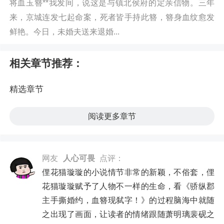
将血玉簪**我发间，说这是与镇北侯府的定亲信物。三年
来，京城连发七起命案，死者皆手持此簪，簪身血纹愈发
鲜艳。今日，未婚夫送来退婚...
相关章节推荐：
精选章节
阅读更多章节
网友
人心可畏
点评：
俚花猫璇璇的小说情节非常的新颖，不俗套，俚
花猫璇璇赋予了人物不一样的生命，看《骄纵郡
主手撕婚约，血簪现弑字！》的过程脑海中就随
之出现了画面，让读者的情绪跟随萧明璃裴砚之