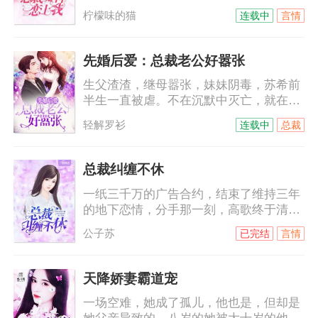
回付家，本以为那是他的善意，没想到，
过是侮辱她而已。
柠檬味的猫
连载中
言情
他是来讨债的。十年间，她一直以为他恨
她，他的温柔可以给世间万物，唯独不会
给她……他不允许她叫他哥，她只能叫他
先婚后爱：总裁老公好嚣张
名字，付墨沉，付墨沉，一遍遍，根深蒂
生父渣渣，继母嚣张，妹妹阴毒，苏希前
固……
半生一直被虐。不在沉默中灭亡，就在沉
默中爆（变）发（态）。黑莲花进击路
轻解罗衫
连载中
总裁
上，却意外被逼闪婚。只是那个外表冷酷
霸道强势的男人，竟然是个傻白甜？苏
希：给我跪下唱征服。陆霆：你给老子说
总裁纠缠不休
清楚，到底是跪搓衣板还是跪榴莲！
一纸三千万的广告合约，结束了维持三年
的地下恋情，分手那一刻，高歌终于清
楚，自己从来就没有走进过他的心里。她
公子苏
已完结
言情
平静的签了字，拿着合约麻利的滚了。她
以为他们的人生从此再无交集，却不想，
这才刚刚只是开始……某天，慕总裁打电
天降娇妻霸道宠
话给某小艺人，“明天有空吗？”小艺人不
一场空难，她成了孤儿，他也是，但却是
耐烦，“没空！”“这样啊，其实我是