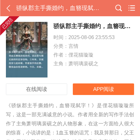
骄纵郡主手撕婚约，血簪现弑字！
已完结
骄纵郡主手撕婚约，血簪现弑字！
时间：2025-08-06 23:55:53
分类：
言情
作者：俚花猫璇璇
主角：萧明璃裴砚之
在线阅读
APP阅读
《骄纵郡主手撕婚约，血簪现弑字！》是俚花猫璇璇所
写，这是一部充满诚意的小说。作者用全新的写作手法创
作了主角萧明璃裴砚之的人物形象，在这一方面给人很大
的惊喜，小说讲的是：1血玉簪的诅咒：我及笄那日，父王