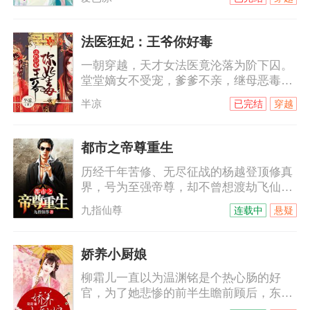
认清者自清。他对她恨之入骨，她却爱他
无怨无悔。当刻骨恨意碰撞绵绵情意，她
用满腔温柔来软化他铁石心肠，却被他伤
法医狂妃：王爷你好毒
的伤痕累累，心碎成殇。当她小产，那触
一朝穿越，天才女法医竟沦落为阶下囚。
目惊心的鲜血将他的理智摧毁，也让他对
堂堂嫡女不受宠，爹爹不亲，继母恶毒，
她的感觉发生了变化。可是，她已经心
庶妹陷害，日子过得那叫一个水深火热。
死。姐姐突然到来，她知道自己该走了，
半凉
已完结
穿越
初见她，他是天璃国最尊贵的钺王：“难为
有意成全他们，他恼怒地低喊：“祝夕儿，
你爹娘，定然失望透顶了。”未料一语成
你这
谶，她去哪哪儿出事，走哪哪儿死人……
都市之帝尊重生
跟我玩心机？看我斗智斗勇还得斗笑里藏
历经千年苦修、无尽征战的杨越登顶修真
刀杀人不见血的钺王殿下！
界，号为至强帝尊，却不曾想渡劫飞仙之
时因心魔、暗算而陨落，却意外重回千年
九指仙尊
连载中
悬疑
前的少年时代。上一世我登临绝顶、俯瞰
万界，却孤独一生、无人相伴；这一世不
仅要打破前世桎梏、破劫飞仙，亦将不负
娇养小厨娘
前尘不负卿。
柳霜儿一直以为温渊铭是个热心肠的好
官，为了她悲惨的前半生瞻前顾后，东奔
西顾，直到某日被哄骗入了洞房才知道，