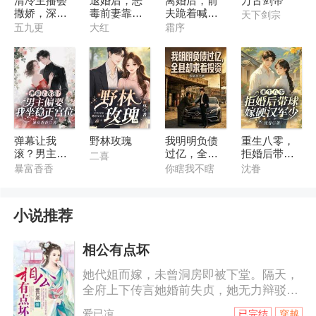
清冷主播会
退婚后，恶
离婚后，前
万古剑帝
撒娇，深陷
毒前妻靠宠
夫跪着喊我
天下剑宗
神豪修罗场
暴君续命
舅妈
五九更
大红
霜序
弹幕让我
野林玫瑰
我明明负债
重生八零，
滚？男主偏
过亿，全县
拒婚后带球
二喜
要我坐稳正
却求着投资
嫁硬汉军少
暴富香香
你瞎我不瞎
沈眷
宫位
小说推荐
相公有点坏
她代姐而嫁，未曾洞房即被下堂。隔天，
全府上下传言她婚前失贞，她无力辩驳。
嘲笑谩骂冷眼喷涌而来，她泰然处之，自
爱已凉
已完结
穿越