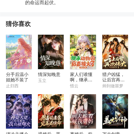
的命运而起伏。
猜你喜欢
分手后温小
情深知晚意
家人们谁懂
猎户凶猛，
姐她不装了
啊，继承动
让后宫再次
玉立
物园后直接
伟大
止归西
惜云
帅到做噩梦
火了