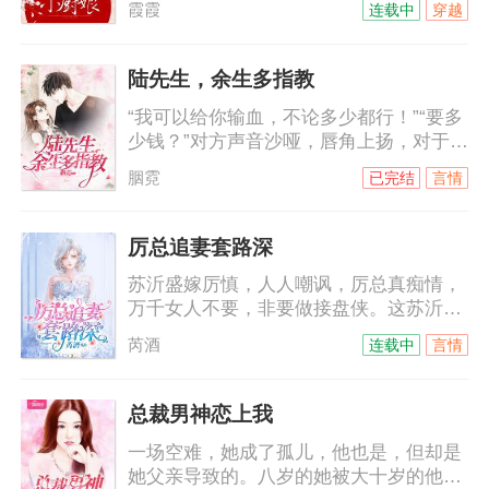
霞霞
连载中
穿越
原来这厮在玩夫人养成计划。
陆先生，余生多指教
“我可以给你输血，不论多少都行！”“要多
少钱？”对方声音沙哑，唇角上扬，对于他
的身份来说，钱从来都不是问题。“我不要
胭霓
已完结
言情
钱，我要复仇！”司徒静的拳头紧紧地攥
着，“只要帮我报仇，我的命就是你
的。”陆锦傲咳嗽着，“我不要你的命，嫁
厉总追妻套路深
给我，作为我的妻子去复仇吧！”
苏沂盛嫁厉慎，人人嘲讽，厉总真痴情，
万千女人不要，非要做接盘侠。这苏沂都
怀上别人的孩子了，厉慎依旧宠爱有加。
芮酒
连载中
言情
外界传闻，苏沂简直就是厉慎心头的白月
光，是他无法割舍的朱砂痣。白月光？如
果真是白月光，也不会每天野种挂在嘴
总裁男神恋上我
上，死不承认那是他的种。朱砂痣？真是
一场空难，她成了孤儿，他也是，但却是
朱砂痣，也不会刚出月子，就让怀孕的姐
她父亲导致的。八岁的她被大十岁的他带
姐登门入室，分享自己的男人！娶她，不