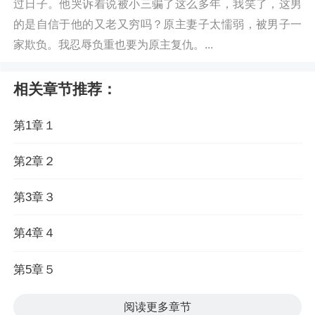
过日子。他哭诉着说被小三骗了这么多年，我笑了，这男
的是自信于他的又老又穷吗？原主妻子太懦弱，被男子一
家欺负。我忍辱负重也要为原主复仇。...
相关章节推荐：
第1章１
第2章２
第3章３
第4章４
第5章５
阅读更多章节