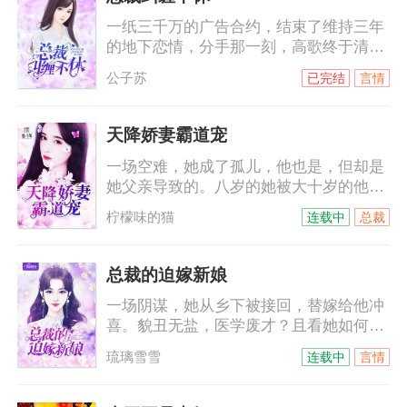
清楚，到底是跪搓衣板还是跪榴莲！
一纸三千万的广告合约，结束了维持三年
的地下恋情，分手那一刻，高歌终于清
楚，自己从来就没有走进过他的心里。她
公子苏
已完结
言情
平静的签了字，拿着合约麻利的滚了。她
以为他们的人生从此再无交集，却不想，
这才刚刚只是开始……某天，慕总裁打电
天降娇妻霸道宠
话给某小艺人，“明天有空吗？”小艺人不
一场空难，她成了孤儿，他也是，但却是
耐烦，“没空！”“这样啊，其实我是
她父亲导致的。八岁的她被大十岁的他带
想……”小艺人被撩起好奇心，“想干嘛？”
回穆家，本以为那是他的善意，没想到，
柠檬味的猫
连载中
总裁
他是来讨债的。十年间，她一直以为他恨
她，他的温柔可以给世间万物，唯独不会
给她……他不允许她叫他哥，她只能叫他
总裁的迫嫁新娘
名字，穆霆琛，穆霆琛，一遍遍，根深蒂
一场阴谋，她从乡下被接回，替嫁给他冲
固……
喜。貌丑无盐，医学废才？且看她如何妙
手回春，绝丽风姿！脸被打肿的海城名媛
琉璃雪雪
连载中
言情
们向他告状，陆少……等等，她嫁的鬼夫
竟然是只手遮天的商界巨子，她扑过去抱
紧他的大腿，老公，你不是快不行了么？