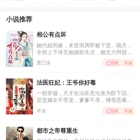
宫位
小说推荐
相公有点坏
她代姐而嫁，未曾洞房即被下堂。隔天，
全府上下传言她婚前失贞，她无力辩驳。
嘲笑谩骂冷眼喷涌而来，她泰然处之，自
爱已凉
已完结
穿越
认清者自清。他对她恨之入骨，她却爱他
无怨无悔。当刻骨恨意碰撞绵绵情意，她
用满腔温柔来软化他铁石心肠，却被他伤
法医狂妃：王爷你好毒
的伤痕累累，心碎成殇。当她小产，那触
一朝穿越，天才女法医竟沦落为阶下囚。
目惊心的鲜血将他的理智摧毁，也让他对
堂堂嫡女不受宠，爹爹不亲，继母恶毒，
她的感觉发生了变化。可是，她已经心
庶妹陷害，日子过得那叫一个水深火热。
死。姐姐突然到来，她知道自己该走了，
半凉
已完结
穿越
初见她，他是天璃国最尊贵的钺王：“难为
有意成全他们，他恼怒地低喊：“祝夕儿，
你爹娘，定然失望透顶了。”未料一语成
你这
谶，她去哪哪儿出事，走哪哪儿死人……
都市之帝尊重生
跟我玩心机？看我斗智斗勇还得斗笑里藏