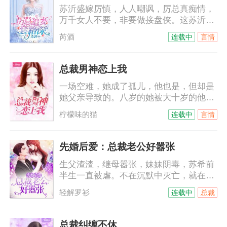
苏沂盛嫁厉慎，人人嘲讽，厉总真痴情，
万千女人不要，非要做接盘侠。这苏沂都
怀上别人的孩子了，厉慎依旧宠爱有加。
芮酒
连载中
言情
外界传闻，苏沂简直就是厉慎心头的白月
光，是他无法割舍的朱砂痣。白月光？如
果真是白月光，也不会每天野种挂在嘴
总裁男神恋上我
上，死不承认那是他的种。朱砂痣？真是
一场空难，她成了孤儿，他也是，但却是
朱砂痣，也不会刚出月子，就让怀孕的姐
她父亲导致的。八岁的她被大十岁的他带
姐登门入室，分享自己的男人！娶她，不
回付家，本以为那是他的善意，没想到，
过是侮辱她而已。
柠檬味的猫
连载中
言情
他是来讨债的。十年间，她一直以为他恨
她，他的温柔可以给世间万物，唯独不会
给她……他不允许她叫他哥，她只能叫他
先婚后爱：总裁老公好嚣张
名字，付墨沉，付墨沉，一遍遍，根深蒂
生父渣渣，继母嚣张，妹妹阴毒，苏希前
固……
半生一直被虐。不在沉默中灭亡，就在沉
默中爆（变）发（态）。黑莲花进击路
轻解罗衫
连载中
总裁
上，却意外被逼闪婚。只是那个外表冷酷
霸道强势的男人，竟然是个傻白甜？苏
希：给我跪下唱征服。陆霆：你给老子说
总裁纠缠不休