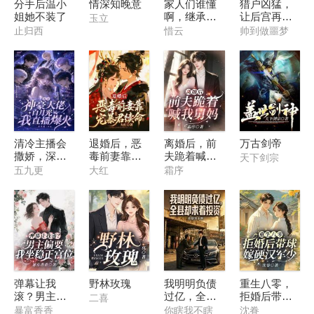
分手后温小
情深知晚意
家人们谁懂
猎户凶猛，
姐她不装了
啊，继承动
让后宫再次
玉立
物园后直接
伟大
止归西
惜云
帅到做噩梦
火了
清冷主播会
退婚后，恶
离婚后，前
万古剑帝
撒娇，深陷
毒前妻靠宠
夫跪着喊我
天下剑宗
神豪修罗场
暴君续命
舅妈
五九更
大红
霜序
弹幕让我
野林玫瑰
我明明负债
重生八零，
滚？男主偏
过亿，全县
拒婚后带球
二喜
要我坐稳正
却求着投资
嫁硬汉军少
暴富香香
你瞎我不瞎
沈眷