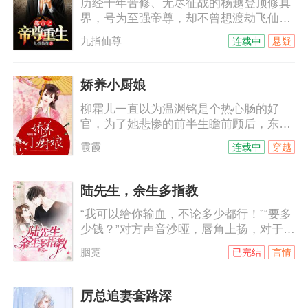
历经千年苦修、无尽征战的杨越登顶修真
刀杀人不见血的钺王殿下！
界，号为至强帝尊，却不曾想渡劫飞仙之
时因心魔、暗算而陨落，却意外重回千年
九指仙尊
连载中
悬疑
前的少年时代。上一世我登临绝顶、俯瞰
万界，却孤独一生、无人相伴；这一世不
仅要打破前世桎梏、破劫飞仙，亦将不负
娇养小厨娘
前尘不负卿。
柳霜儿一直以为温渊铭是个热心肠的好
官，为了她悲惨的前半生瞻前顾后，东奔
西顾，直到某日被哄骗入了洞房才知道，
霞霞
连载中
穿越
原来这厮在玩夫人养成计划。
陆先生，余生多指教
“我可以给你输血，不论多少都行！”“要多
少钱？”对方声音沙哑，唇角上扬，对于他
的身份来说，钱从来都不是问题。“我不要
胭霓
已完结
言情
钱，我要复仇！”司徒静的拳头紧紧地攥
着，“只要帮我报仇，我的命就是你
的。”陆锦傲咳嗽着，“我不要你的命，嫁
厉总追妻套路深
给我，作为我的妻子去复仇吧！”